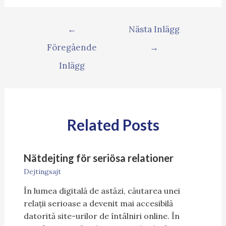
←
Nästa Inlägg
Föregående
→
Inlägg
Related Posts
Nätdejting för seriösa relationer
Dejtingsajt
În lumea digitală de astăzi, căutarea unei
relații serioase a devenit mai accesibilă
datorită site-urilor de întâlniri online. În