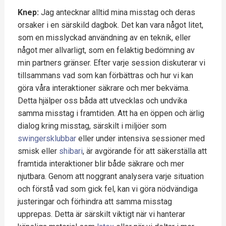
Knep:
Jag antecknar alltid mina misstag och deras
orsaker i en särskild dagbok. Det kan vara något litet,
som en misslyckad användning av en teknik, eller
något mer allvarligt, som en felaktig bedömning av
min partners gränser. Efter varje session diskuterar vi
tillsammans vad som kan förbättras och hur vi kan
göra våra interaktioner säkrare och mer bekväma.
Detta hjälper oss båda att utvecklas och undvika
samma misstag i framtiden. Att ha en öppen och ärlig
dialog kring misstag, särskilt i miljöer som
swingers
klubbar
eller under intensiva sessioner med
smisk eller
shibari
, är avgörande för att säkerställa att
framtida interaktioner blir både säkrare och mer
njutbara. Genom att noggrant analysera varje situation
och förstå vad som gick fel, kan vi göra nödvändiga
justeringar och förhindra att samma misstag
upprepas. Detta är särskilt viktigt när vi hanterar