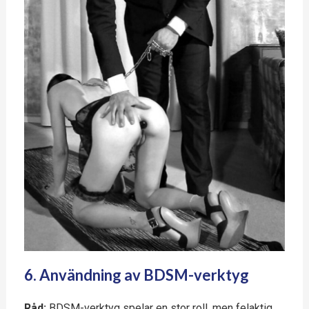
6. Användning av BDSM-verktyg
Råd:
BDSM-verktyg spelar en stor roll, men felaktig