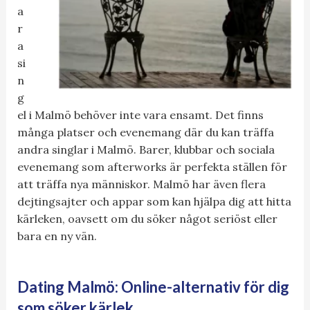
a
r
a
si
n
g
el i Malmö behöver inte vara ensamt. Det finns
många platser och evenemang där du kan träffa
andra singlar i Malmö. Barer, klubbar och sociala
evenemang som afterworks är perfekta ställen för
att träffa nya människor. Malmö har även flera
dejtingsajter och appar som kan hjälpa dig att hitta
kärleken, oavsett om du söker något seriöst eller
bara en ny vän.
Dating Malmö: Online-alternativ för dig
som söker kärlek