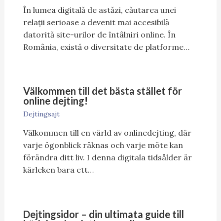
În lumea digitală de astăzi, căutarea unei
relații serioase a devenit mai accesibilă
datorită site-urilor de întâlniri online. În
România, există o diversitate de platforme…
Välkommen till det bästa stället för
online dejting!
Dejtingsajt
Välkommen till en värld av onlinedejting, där
varje ögonblick räknas och varje möte kan
förändra ditt liv. I denna digitala tidsålder är
kärleken bara ett…
Dejtingsidor – din ultimata guide till